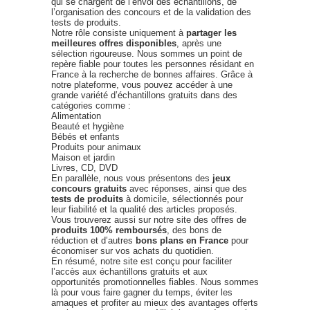
qui se chargent de l’envoi des échantillons, de
l’organisation des concours et de la validation des
tests de produits.
Notre rôle consiste uniquement à
partager les
meilleures offres disponibles
, après une
sélection rigoureuse. Nous sommes un point de
repère fiable pour toutes les personnes résidant en
France à la recherche de bonnes affaires. Grâce à
notre plateforme, vous pouvez accéder à une
grande variété d’échantillons gratuits dans des
catégories comme :
Alimentation
Beauté et hygiène
Bébés et enfants
Produits pour animaux
Maison et jardin
Livres, CD, DVD
En parallèle, nous vous présentons des
jeux
concours gratuits
avec réponses, ainsi que des
tests de produits
à domicile, sélectionnés pour
leur fiabilité et la qualité des articles proposés.
Vous trouverez aussi sur notre site des offres de
produits 100% remboursés
, des bons de
réduction et d’autres
bons plans en France
pour
économiser sur vos achats du quotidien.
En résumé, notre site est conçu pour faciliter
l’accès aux échantillons gratuits et aux
opportunités promotionnelles fiables. Nous sommes
là pour vous faire gagner du temps, éviter les
arnaques et profiter au mieux des avantages offerts