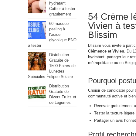
hydratant
Cattier à tester
54 Crème l
gratuitement
Vivien à t
60 masque
peeling à
Blissim
l’acide
glycolique ENO
à tester
Blissim vous invite à parti
Clémence et Vivien
. Du 1
Distribution
hydratant, partager leur res
Gratuite de
métropolitaine ou en Belgiq
1500 Paires de
Lunettes
Spéciales Éclipse Solaire
Pourquoi postul
Distribution
Choisir de candidater pour
Gratuite de
communauté active et bienv
Divers Fruits et
de Légumes
Recevoir gratuitement u
Tester la texture légère
Partager un avis honnêt
Profil recherc