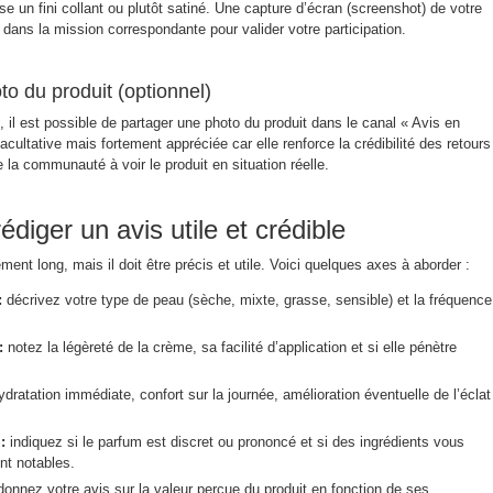
sse un fini collant ou plutôt satiné. Une capture d’écran (screenshot) de votre
 dans la mission correspondante pour valider votre participation.
o du produit (optionnel)
, il est possible de partager une photo du produit dans le canal « Avis en
cultative mais fortement appréciée car elle renforce la crédibilité des retours
la communauté à voir le produit en situation réelle.
édiger un avis utile et crédible
ent long, mais il doit être précis et utile. Voici quelques axes à aborder :
:
décrivez votre type de peau (sèche, mixte, grasse, sensible) et la fréquence
:
notez la légèreté de la crème, sa facilité d’application et si elle pénètre
dratation immédiate, confort sur la journée, amélioration éventuelle de l’éclat
:
indiquez si le parfum est discret ou prononcé et si des ingrédients vous
nt notables.
onnez votre avis sur la valeur perçue du produit en fonction de ses