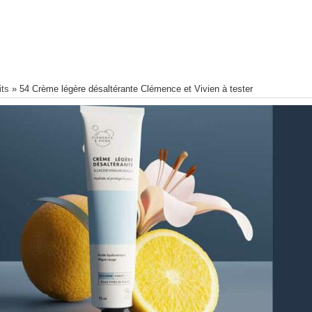
its
»
54 Crème légère désaltérante Clémence et Vivien à tester