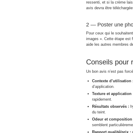
ressenti, et si la crème lai
avis devra être téléchargée
2 — Poster une phot
Pour ceux qui le souhaitent
images ». Cette étape est fa
aide les autres membres de 
Conseils pour r
Un bon avis n’est pas forcém
Contexte d’utilisation 
d’application.
Texture et application 
rapidement.
Résultats observés :
hy
du teint.
Odeur et composition 
semblent particulièreme
Rapport qualité/prix :
d