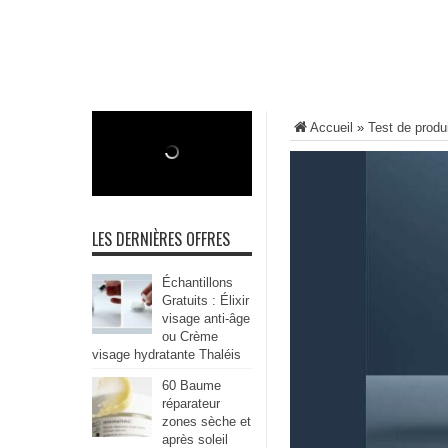
Accueil
»
Test de produ
LES DERNIÈRES OFFRES
Échantillons
Gratuits : Élixir
visage anti-âge
ou Crème
visage hydratante Thaléis
60 Baume
réparateur
zones sèche et
après soleil