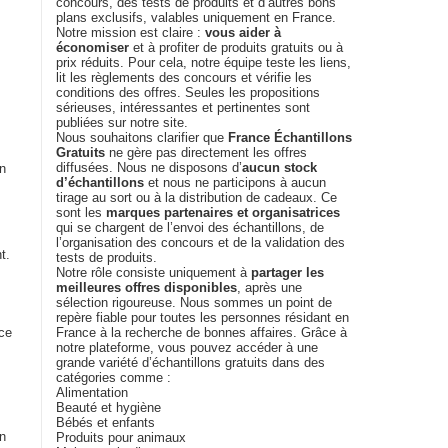
concours, des tests de produits et d’autres bons
plans exclusifs, valables uniquement en France.
Notre mission est claire :
vous aider à
économiser
et à profiter de produits gratuits ou à
prix réduits. Pour cela, notre équipe teste les liens,
lit les règlements des concours et vérifie les
conditions des offres. Seules les propositions
sérieuses, intéressantes et pertinentes sont
publiées sur notre site.
Nous souhaitons clarifier que
France Échantillons
Gratuits
ne gère pas directement les offres
diffusées. Nous ne disposons d’
aucun stock
en
d’échantillons
et nous ne participons à aucun
tirage au sort ou à la distribution de cadeaux. Ce
sont les
marques partenaires et organisatrices
qui se chargent de l’envoi des échantillons, de
l’organisation des concours et de la validation des
t.
tests de produits.
Notre rôle consiste uniquement à
partager les
meilleures offres disponibles
, après une
sélection rigoureuse. Nous sommes un point de
repère fiable pour toutes les personnes résidant en
nce
France à la recherche de bonnes affaires. Grâce à
notre plateforme, vous pouvez accéder à une
grande variété d’échantillons gratuits dans des
catégories comme :
Alimentation
Beauté et hygiène
Bébés et enfants
on
Produits pour animaux