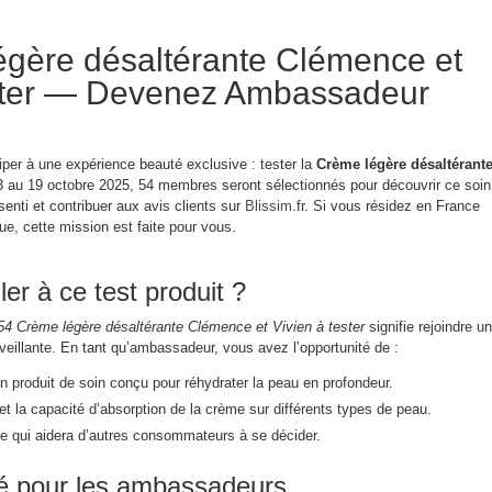
égère désaltérante Clémence et
ester — Devenez Ambassadeur
ciper à une expérience beauté exclusive : tester la
Crème légère désaltérant
3 au 19 octobre 2025, 54 membres seront sélectionnés pour découvrir ce soin
senti et contribuer aux avis clients sur
Blissim
.fr. Si vous résidez en France
ue, cette mission est faite pour vous.
er à ce test produit ?
54 Crème légère désaltérante Clémence et Vivien à tester
signifie rejoindre u
eillante. En tant qu’ambassadeur, vous avez l’opportunité de :
n produit de soin conçu pour réhydrater la peau en profondeur.
 et la capacité d’absorption de la crème sur différents types de peau.
e qui aidera d’autres consommateurs à se décider.
hé pour les ambassadeurs