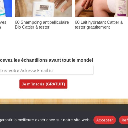
ives
60 Shampoing antipelliculaire
60 Lait hydratant Cattier à
à
Bio Cattier à tester
tester gratuitement
cevez les échantillons avant tout le monde!
arantir la meilleure expérience sur notre site web.
Accepter
Ref
ervés. |
Nous Contacter
|
FAQ
|
Politique de confidentialité