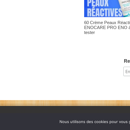
60 Crème Peaux Réact
ENOCARE PRO ENO 
tester
Re
Nous utilisons des cookies pour vous g
France échantillons gratuits © 2026. Tous les droits sont rés