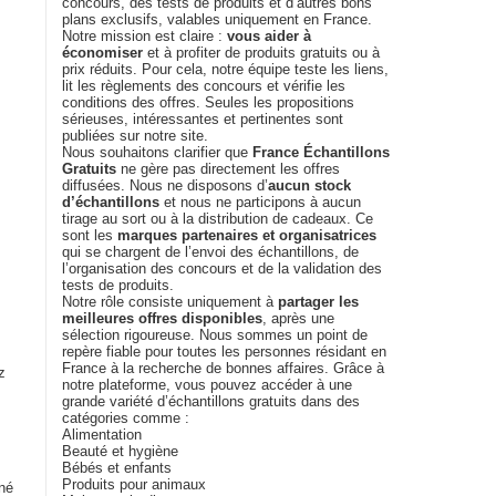
concours, des tests de produits et d’autres bons
plans exclusifs, valables uniquement en France.
Notre mission est claire :
vous aider à
économiser
et à profiter de produits gratuits ou à
prix réduits. Pour cela, notre équipe teste les liens,
lit les règlements des concours et vérifie les
conditions des offres. Seules les propositions
sérieuses, intéressantes et pertinentes sont
publiées sur notre site.
Nous souhaitons clarifier que
France Échantillons
Gratuits
ne gère pas directement les offres
diffusées. Nous ne disposons d’
aucun stock
d’échantillons
et nous ne participons à aucun
tirage au sort ou à la distribution de cadeaux. Ce
sont les
marques partenaires et organisatrices
qui se chargent de l’envoi des échantillons, de
l’organisation des concours et de la validation des
tests de produits.
Notre rôle consiste uniquement à
partager les
meilleures offres disponibles
, après une
sélection rigoureuse. Nous sommes un point de
repère fiable pour toutes les personnes résidant en
France à la recherche de bonnes affaires. Grâce à
z
notre plateforme, vous pouvez accéder à une
grande variété d’échantillons gratuits dans des
catégories comme :
Alimentation
Beauté et hygiène
Bébés et enfants
Produits pour animaux
né