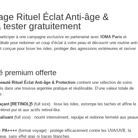
age Rituel Éclat Anti-âge &
 tester gratuitement
participer à une campagne exclusive en partenariat avec
IOMA Paris
et
 idéale pour redonner un coup d’éclat à votre peau et découvrir une
routine anti
t conçue pour lisser les rides, protéger des agressions extérieures et raviver
é premium offerte
eauté Rituel Éclat Anti-âge & Protection
contient une sélection de soins
 dans une trousse argentée pratique et réutilisable. D’une valeur totale de
e :
façant [RETINOL]5
(full size) : lisse les rides, estompe les taches et affine le
tinol pur et aux actifs retinol-like.
alisant
(full size) : nourrit intensément, repulpe et redonne fermeté aux peau
0+ PA++++
(format voyage) : protège efficacement contre les UVA/UVB, la
bleue, sans effet gras ni traces blanches.