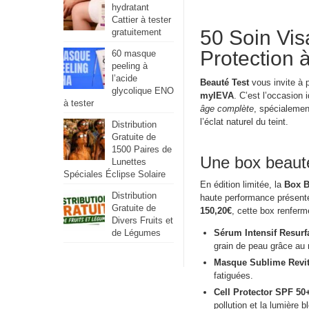
hydratant
Cattier à tester
50 Soin Vis
gratuitement
Protection à
60 masque
peeling à
l’acide
Beauté Test
vous invite à 
glycolique ENO
myIEVA
. C’est l’occasion
à tester
âge complète
, spécialemen
l’éclat naturel du teint.
Distribution
Gratuite de
1500 Paires de
Une box beaut
Lunettes
Spéciales Éclipse Solaire
En édition limitée, la
Box B
Distribution
haute performance présentés
Gratuite de
150,20€
, cette box renferm
Divers Fruits et
de Légumes
Sérum Intensif Resur
grain de peau grâce au ré
Masque Sublime Revit
fatiguées.
Cell Protector SPF 5
pollution et la lumière 