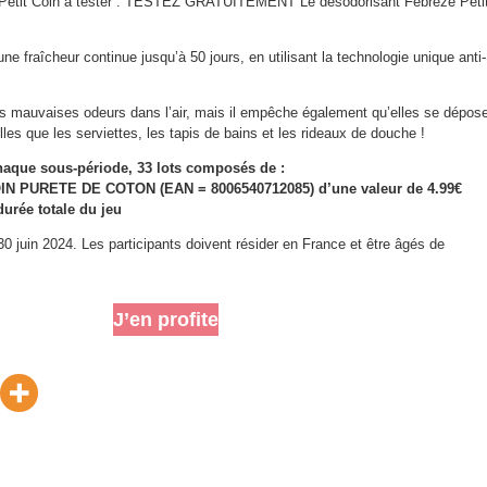
Petit Coin à tester : TESTEZ GRATUITEMENT Le désodorisant Febreze Peti
ne fraîcheur continue jusqu’à 50 jours, en utilisant la technologie unique anti-
s mauvaises odeurs dans l’air, mais il empêche également qu’elles se dépos
lles que les serviettes, les tapis de bains et les rideaux de douche !
haque sous-période, 33 lots composés de :
IN PURETE DE COTON (EAN = 8006540712085) d’une valeur de 4.99€
durée totale du jeu
30 juin 2024. Les participants doivent résider en France et être âgés de
J’en profite