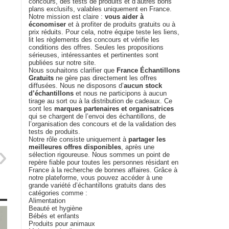
concours, des tests de produits et d’autres bons
plans exclusifs, valables uniquement en France.
Notre mission est claire :
vous aider à
économiser
et à profiter de produits gratuits ou à
prix réduits. Pour cela, notre équipe teste les liens,
lit les règlements des concours et vérifie les
conditions des offres. Seules les propositions
sérieuses, intéressantes et pertinentes sont
publiées sur notre site.
Nous souhaitons clarifier que
France Échantillons
Gratuits
ne gère pas directement les offres
diffusées. Nous ne disposons d’
aucun stock
d’échantillons
et nous ne participons à aucun
tirage au sort ou à la distribution de cadeaux. Ce
sont les
marques partenaires et organisatrices
qui se chargent de l’envoi des échantillons, de
l’organisation des concours et de la validation des
tests de produits.
Notre rôle consiste uniquement à
partager les
meilleures offres disponibles
, après une
sélection rigoureuse. Nous sommes un point de
repère fiable pour toutes les personnes résidant en
France à la recherche de bonnes affaires. Grâce à
notre plateforme, vous pouvez accéder à une
grande variété d’échantillons gratuits dans des
catégories comme :
Alimentation
Beauté et hygiène
Bébés et enfants
Produits pour animaux