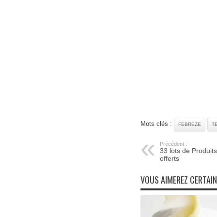
Mots clés :
FEBREZE
T
Précédent :
33 lots de Produit
offerts
VOUS AIMEREZ CERTAI