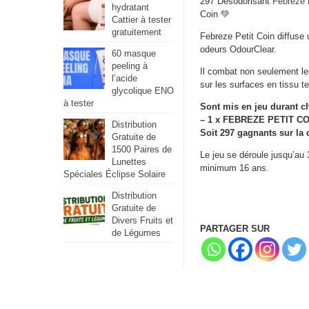
297 Désodorisant
Febreze
hydratant
Coin 💚
Cattier à tester
gratuitement
Febreze Petit Coin diffuse u
odeurs OdourClear.
60 masque
peeling à
Il combat non seulement le
l’acide
sur les surfaces en tissu te
glycolique ENO
à tester
Sont mis en jeu durant c
– 1 x FEBREZE PETIT CO
Distribution
Soit 297 gagnants sur la 
Gratuite de
1500 Paires de
Le jeu se déroule jusqu’au 
Lunettes
minimum 16 ans.
Spéciales Éclipse Solaire
Distribution
Gratuite de
Divers Fruits et
PARTAGER SUR
de Légumes