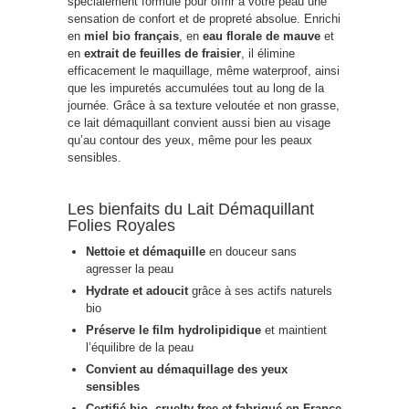
spécialement formulé pour offrir à votre peau une
sensation de confort et de propreté absolue. Enrichi
en
miel bio français
, en
eau florale de mauve
et
en
extrait de feuilles de fraisier
, il élimine
efficacement le maquillage, même waterproof, ainsi
que les impuretés accumulées tout au long de la
journée. Grâce à sa texture veloutée et non grasse,
ce lait démaquillant convient aussi bien au visage
qu’au contour des yeux, même pour les peaux
sensibles.
Les bienfaits du Lait Démaquillant
Folies Royales
Nettoie et démaquille
en douceur sans
agresser la peau
Hydrate et adoucit
grâce à ses actifs naturels
bio
Préserve le film hydrolipidique
et maintient
l’équilibre de la peau
Convient au démaquillage des yeux
sensibles
Certifié bio, cruelty free et fabriqué en France