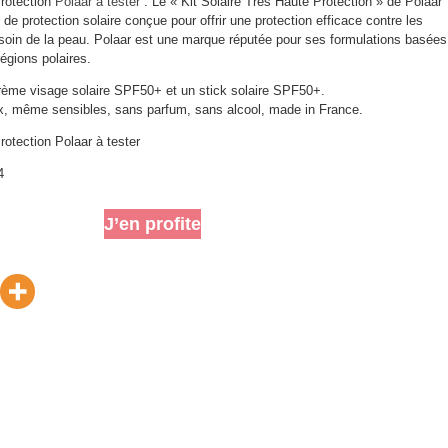
Protection
Polaar à tester
: Le « Kit Solaire Très Haute Protection » de Polaar
e protection solaire conçue pour offrir une protection efficace contre les
soin de la peau. Polaar est une marque réputée pour ses formulations basées
régions polaires.
crème visage solaire SPF50+ et un stick solaire SPF50+.
x, même sensibles, sans parfum, sans alcool, made in France.
rotection Polaar à tester
4
J’en profite