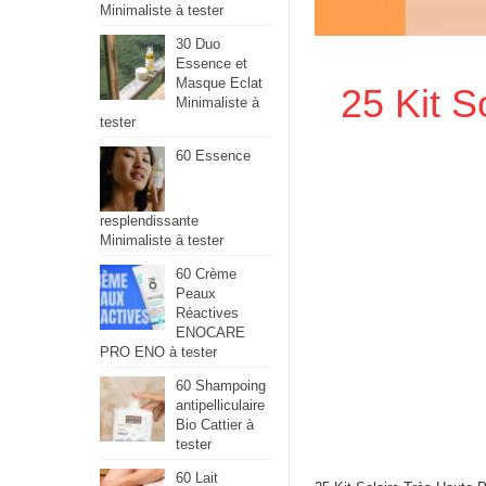
Minimaliste à tester
30 Duo
Essence et
Masque Eclat
25 Kit S
Minimaliste à
tester
60 Essence
resplendissante
Minimaliste à tester
60 Crème
Peaux
Réactives
ENOCARE
PRO ENO à tester
60 Shampoing
antipelliculaire
Bio Cattier à
tester
60 Lait