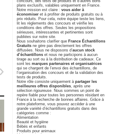
concours, des tests de produits et d’autres bons
plans exclusifs, valables uniquement en France.
Notre mission est claire :
vous aider à
économiser
et à profiter de produits gratuits ou à
prix réduits. Pour cela, notre équipe teste les liens,
lit les règlements des concours et vérifie les
conditions des offres. Seules les propositions
sérieuses, intéressantes et pertinentes sont
publiées sur notre site.
Nous souhaitons clarifier que
France Échantillons
Gratuits
ne gère pas directement les offres
diffusées. Nous ne disposons d’
aucun stock
d’échantillons
et nous ne participons à aucun
tirage au sort ou à la distribution de cadeaux. Ce
sont les
marques partenaires et organisatrices
qui se chargent de l’envoi des échantillons, de
l’organisation des concours et de la validation des
tests de produits.
Notre rôle consiste uniquement à
partager les
meilleures offres disponibles
, après une
sélection rigoureuse. Nous sommes un point de
repère fiable pour toutes les personnes résidant en
France à la recherche de bonnes affaires. Grâce à
notre plateforme, vous pouvez accéder à une
grande variété d’échantillons gratuits dans des
catégories comme :
Alimentation
Beauté et hygiène
Bébés et enfants
Produits pour animaux