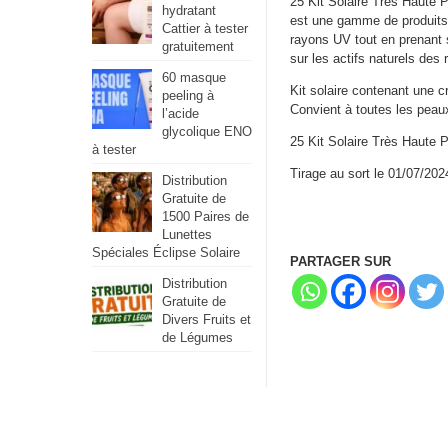
25 Kit Solaire Très Haute 
hydratant
est une gamme de produits d
Cattier à tester
rayons UV tout en prenant 
gratuitement
sur les actifs naturels des 
60 masque
Kit solaire contenant une 
peeling à
Convient à toutes les peau
l’acide
glycolique ENO
25 Kit Solaire Très Haute P
à tester
Tirage au sort le 01/07/202
Distribution
Gratuite de
1500 Paires de
Lunettes
Spéciales Éclipse Solaire
PARTAGER SUR
Distribution
Gratuite de
Divers Fruits et
de Légumes