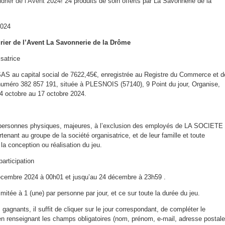
drier de l’Avent
2024! 24 produits de soin offerts par La Savonnerie de la
2024
ier de l’Avent La Savonnerie de la Drôme
satrice
 au capital social de 7622,45€, enregistrée au Registre du Commerce et d
numéro 382 857 191, située à PLESNOIS (57140), 9 Point du jour, Organise,
4 octobre au 17 octobre 2024.
s personnes physiques, majeures, à l’exclusion des employés de LA SOCIETE
nt au groupe de la société organisatrice, et de leur famille et toute
la conception ou réalisation du jeu.
articipation
décembre 2024 à 00h01 et jusqu’au 24 décembre à 23h59 .
limitée à 1 (une) par personne par jour, et ce sur toute la durée du jeu.
 gagnants, il suffit de cliquer sur le jour correspondant, de compléter le
 en renseignant les champs obligatoires (nom, prénom, e-mail, adresse postale