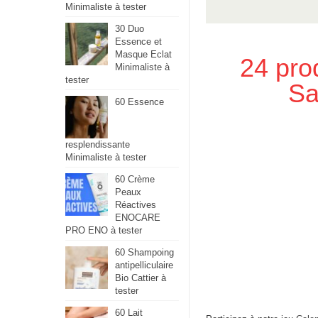
Minimaliste à tester
30 Duo
Essence et
Masque Eclat
24 prod
Minimaliste à
tester
Sa
60 Essence
resplendissante
Minimaliste à tester
60 Crème
Peaux
Réactives
ENOCARE
PRO ENO à tester
60 Shampoing
antipelliculaire
Bio Cattier à
tester
60 Lait