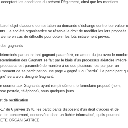
 acceptant les conditions du présent Règlement, ainsi que les mentions
 faire l’objet d’aucune contestation ou demande d’échange contre leur valeur 
nts. La société organisatrice se réserve le droit de modifier les lots proposés
alente en cas de difficulté pour obtenir les lots initialement prévus.
 des gagnants
déterminés par un instant gagnant paramétré, en amont du jeu avec le nombr
étermination des Gagnant se fait par le biais d’un processus aléatoire intégré
processus est paramétré de manière à ce que plusieurs fois par jour, un
 au moment de sa participation une page « gagné » ou “perdu”. Le participant qu
gné” sera alors désigné Gagnant.
ar courrier aux Gagnants ayant rempli dûment le formulaire proposé (nom,
sse postale, téléphone), sous quelques jours.
t de rectification
17 du 6 janvier 1978, les participants disposent d’un droit d’accès et de
ons les concernant, conservées dans un fichier informatisé, qu’ils pourront
OCIETE ORGANISATRICE.