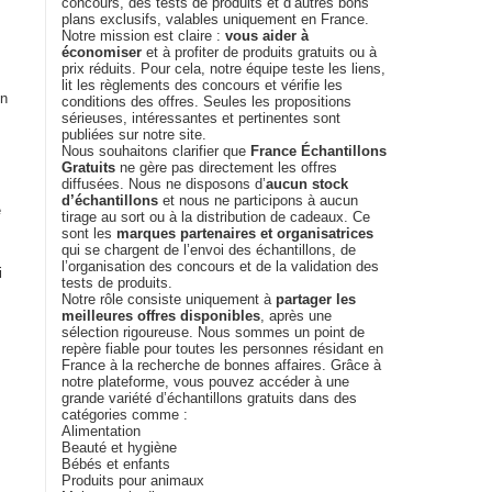
concours, des tests de produits et d’autres bons
plans exclusifs, valables uniquement en France.
Notre mission est claire :
vous aider à
économiser
et à profiter de produits gratuits ou à
prix réduits. Pour cela, notre équipe teste les liens,
lit les règlements des concours et vérifie les
en
conditions des offres. Seules les propositions
sérieuses, intéressantes et pertinentes sont
publiées sur notre site.
Nous souhaitons clarifier que
France Échantillons
Gratuits
ne gère pas directement les offres
diffusées. Nous ne disposons d’
aucun stock
d’échantillons
et nous ne participons à aucun
e
tirage au sort ou à la distribution de cadeaux. Ce
sont les
marques partenaires et organisatrices
qui se chargent de l’envoi des échantillons, de
l’organisation des concours et de la validation des
i
tests de produits.
Notre rôle consiste uniquement à
partager les
meilleures offres disponibles
, après une
sélection rigoureuse. Nous sommes un point de
repère fiable pour toutes les personnes résidant en
France à la recherche de bonnes affaires. Grâce à
notre plateforme, vous pouvez accéder à une
grande variété d’échantillons gratuits dans des
catégories comme :
Alimentation
Beauté et hygiène
Bébés et enfants
Produits pour animaux