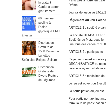
Participez à notre jeu
Calen
hydratant
Drôme.
Cattier à tester
gratuitement
Jeu valide jusqu’au 24/12/
60 masque
Règlement du Jeu Calendr
peeling à
l’acide
ARTICLE 1 : société organi
glycolique ENO
La société HERBAFLOR, SAS
à tester
Sociétés de Metz sous le 
Distribution
une roue des cadeaux du 0
Gratuite de
1500 Paires de
ARTICLE 2 : participants
Lunettes
Ce jeu est ouvert à toute
Spéciales Éclipse Solaire
ORGANISATRICE ou appartena
Distribution
personne ayant collaboré à 
Gratuite de
Divers Fruits et
ARTICLE 3 : modalités de p
de Légumes
Le jeu est ouvert du 1 er 
La participation au jeu est 
Pour participer aux instants
formulaire de participation