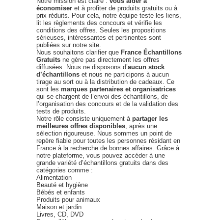
Notre mission est claire :
vous aider à
économiser
et à profiter de produits gratuits ou à
prix réduits. Pour cela, notre équipe teste les liens,
lit les règlements des concours et vérifie les
conditions des offres. Seules les propositions
sérieuses, intéressantes et pertinentes sont
publiées sur notre site.
Nous souhaitons clarifier que
France Échantillons
Gratuits
ne gère pas directement les offres
diffusées. Nous ne disposons d’
aucun stock
d’échantillons
et nous ne participons à aucun
tirage au sort ou à la distribution de cadeaux. Ce
sont les
marques partenaires et organisatrices
qui se chargent de l’envoi des échantillons, de
l’organisation des concours et de la validation des
tests de produits.
Notre rôle consiste uniquement à
partager les
meilleures offres disponibles
, après une
sélection rigoureuse. Nous sommes un point de
repère fiable pour toutes les personnes résidant en
France à la recherche de bonnes affaires. Grâce à
notre plateforme, vous pouvez accéder à une
grande variété d’échantillons gratuits dans des
catégories comme :
Alimentation
Beauté et hygiène
Bébés et enfants
Produits pour animaux
Maison et jardin
Livres, CD, DVD