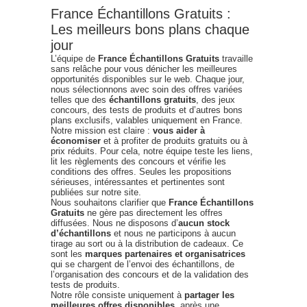
France Échantillons Gratuits :
Les meilleurs bons plans chaque
jour
L’équipe de
France Échantillons Gratuits
travaille
sans relâche pour vous dénicher les meilleures
opportunités disponibles sur le web. Chaque jour,
nous sélectionnons avec soin des offres variées
telles que des
échantillons gratuits
, des jeux
concours, des tests de produits et d’autres bons
plans exclusifs, valables uniquement en France.
Notre mission est claire :
vous aider à
économiser
et à profiter de produits gratuits ou à
prix réduits. Pour cela, notre équipe teste les liens,
lit les règlements des concours et vérifie les
conditions des offres. Seules les propositions
sérieuses, intéressantes et pertinentes sont
publiées sur notre site.
Nous souhaitons clarifier que
France Échantillons
Gratuits
ne gère pas directement les offres
diffusées. Nous ne disposons d’
aucun stock
d’échantillons
et nous ne participons à aucun
tirage au sort ou à la distribution de cadeaux. Ce
sont les
marques partenaires et organisatrices
qui se chargent de l’envoi des échantillons, de
l’organisation des concours et de la validation des
tests de produits.
Notre rôle consiste uniquement à
partager les
meilleures offres disponibles
, après une