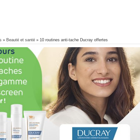
s
»
Beauté et santé
»
10 routines anti-tache Ducray offertes