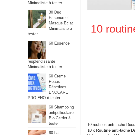
Minimaliste à tester
30 Duo
Essence et
Masque Eclat
10 routin
Minimaliste à
tester
60 Essence
resplendissante
Minimaliste à tester
60 Crème
Peaux
Réactives
ENOCARE
PRO ENO à tester
60 Shampoing
antipelliculaire
Bio Cattier à
tester
10 routines anti-tache
Ducr
10 x
Routine anti-tache D
60 Lait