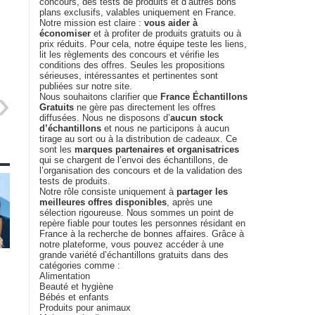
concours, des tests de produits et d’autres bons
plans exclusifs, valables uniquement en France.
Notre mission est claire :
vous aider à
économiser
et à profiter de produits gratuits ou à
prix réduits. Pour cela, notre équipe teste les liens,
lit les règlements des concours et vérifie les
conditions des offres. Seules les propositions
sérieuses, intéressantes et pertinentes sont
publiées sur notre site.
Nous souhaitons clarifier que
France Échantillons
Gratuits
ne gère pas directement les offres
diffusées. Nous ne disposons d’
aucun stock
d’échantillons
et nous ne participons à aucun
tirage au sort ou à la distribution de cadeaux. Ce
sont les
marques partenaires et organisatrices
qui se chargent de l’envoi des échantillons, de
l’organisation des concours et de la validation des
tests de produits.
Notre rôle consiste uniquement à
partager les
meilleures offres disponibles
, après une
sélection rigoureuse. Nous sommes un point de
repère fiable pour toutes les personnes résidant en
France à la recherche de bonnes affaires. Grâce à
notre plateforme, vous pouvez accéder à une
grande variété d’échantillons gratuits dans des
catégories comme :
Alimentation
Beauté et hygiène
Bébés et enfants
Produits pour animaux