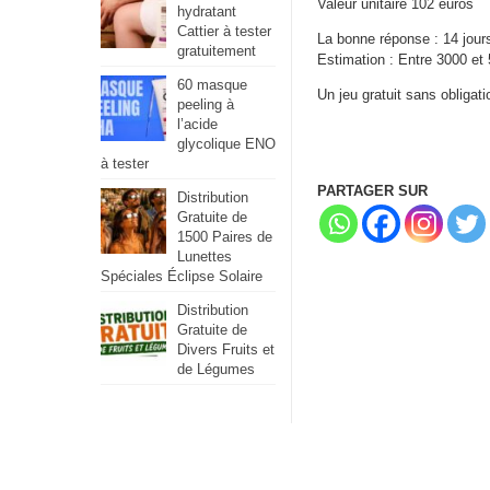
Valeur unitaire 102 euros
hydratant
Cattier à tester
La bonne réponse : 14 jour
gratuitement
Estimation : Entre 3000 et 
60 masque
Un jeu gratuit sans obligat
peeling à
l’acide
glycolique ENO
à tester
PARTAGER SUR
Distribution
Gratuite de
1500 Paires de
Lunettes
Spéciales Éclipse Solaire
Distribution
Gratuite de
Divers Fruits et
de Légumes