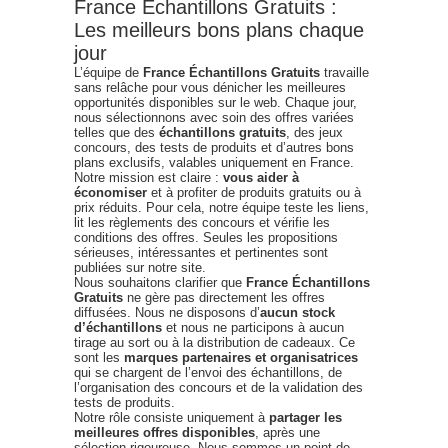
France Échantillons Gratuits :
Les meilleurs bons plans chaque
jour
L’équipe de
France Échantillons Gratuits
travaille
sans relâche pour vous dénicher les meilleures
opportunités disponibles sur le web. Chaque jour,
nous sélectionnons avec soin des offres variées
telles que des
échantillons gratuits
, des jeux
concours, des tests de produits et d’autres bons
plans exclusifs, valables uniquement en France.
Notre mission est claire :
vous aider à
économiser
et à profiter de produits gratuits ou à
prix réduits. Pour cela, notre équipe teste les liens,
lit les règlements des concours et vérifie les
conditions des offres. Seules les propositions
sérieuses, intéressantes et pertinentes sont
publiées sur notre site.
Nous souhaitons clarifier que
France Échantillons
Gratuits
ne gère pas directement les offres
diffusées. Nous ne disposons d’
aucun stock
d’échantillons
et nous ne participons à aucun
tirage au sort ou à la distribution de cadeaux. Ce
sont les
marques partenaires et organisatrices
qui se chargent de l’envoi des échantillons, de
l’organisation des concours et de la validation des
tests de produits.
Notre rôle consiste uniquement à
partager les
meilleures offres disponibles
, après une
sélection rigoureuse. Nous sommes un point de