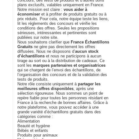
concours, des tests de produits et d’autres bons
plans exclusifs, valables uniquement en France.
Notre mission est claire :
vous aider à
économiser
et à profiter de produits gratuits ou à
prix réduits. Pour cela, notre équipe teste les liens,
lit les règlements des concours et vérifie les
conditions des offres. Seules les propositions
sérieuses, intéressantes et pertinentes sont
publiées sur notre site.
Nous souhaitons clarifier que
France Échantillons
Gratuits
ne gère pas directement les offres
diffusées. Nous ne disposons d’
aucun stock
d’échantillons
et nous ne participons à aucun
tirage au sort ou à la distribution de cadeaux. Ce
sont les
marques partenaires et organisatrices
qui se chargent de l’envoi des échantillons, de
l’organisation des concours et de la validation des
tests de produits.
Notre rôle consiste uniquement à
partager les
meilleures offres disponibles
, après une
sélection rigoureuse. Nous sommes un point de
repère fiable pour toutes les personnes résidant en
France à la recherche de bonnes affaires. Grâce à
notre plateforme, vous pouvez accéder à une
grande variété d’échantillons gratuits dans des
catégories comme :
Alimentation
Beauté et hygiène
Bébés et enfants
Produits pour animaux