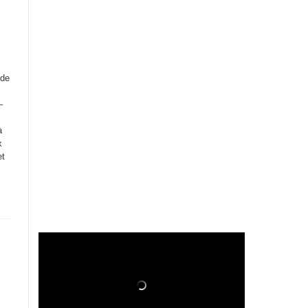
 de
–
à
x
et