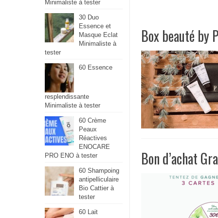
Minimaliste à tester
30 Duo
Essence et
Box beauté by P
Masque Eclat
Minimaliste à
tester
60 Essence
resplendissante
Minimaliste à tester
60 Crème
Peaux
Réactives
ENOCARE
Bon d’achat Gra
PRO ENO à tester
60 Shampoing
antipelliculaire
Bio Cattier à
tester
60 Lait