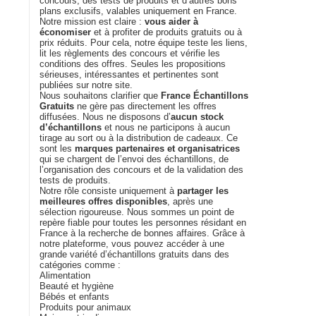
concours, des tests de produits et d’autres bons
plans exclusifs, valables uniquement en France.
Notre mission est claire :
vous aider à
économiser
et à profiter de produits gratuits ou à
prix réduits. Pour cela, notre équipe teste les liens,
lit les règlements des concours et vérifie les
conditions des offres. Seules les propositions
sérieuses, intéressantes et pertinentes sont
publiées sur notre site.
Nous souhaitons clarifier que
France Échantillons
Gratuits
ne gère pas directement les offres
diffusées. Nous ne disposons d’
aucun stock
d’échantillons
et nous ne participons à aucun
tirage au sort ou à la distribution de cadeaux. Ce
sont les
marques partenaires et organisatrices
qui se chargent de l’envoi des échantillons, de
l’organisation des concours et de la validation des
tests de produits.
Notre rôle consiste uniquement à
partager les
meilleures offres disponibles
, après une
sélection rigoureuse. Nous sommes un point de
repère fiable pour toutes les personnes résidant en
France à la recherche de bonnes affaires. Grâce à
notre plateforme, vous pouvez accéder à une
grande variété d’échantillons gratuits dans des
catégories comme :
Alimentation
Beauté et hygiène
Bébés et enfants
Produits pour animaux