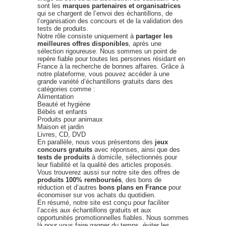
sont les
marques partenaires et organisatrices
qui se chargent de l’envoi des échantillons, de
l’organisation des concours et de la validation des
tests de produits.
Notre rôle consiste uniquement à
partager les
meilleures offres disponibles
, après une
sélection rigoureuse. Nous sommes un point de
repère fiable pour toutes les personnes résidant en
France à la recherche de bonnes affaires. Grâce à
notre plateforme, vous pouvez accéder à une
grande variété d’échantillons gratuits dans des
catégories comme :
Alimentation
Beauté et hygiène
Bébés et enfants
Produits pour animaux
Maison et jardin
Livres, CD, DVD
En parallèle, nous vous présentons des
jeux
concours gratuits
avec réponses, ainsi que des
tests de produits
à domicile, sélectionnés pour
leur fiabilité et la qualité des articles proposés.
Vous trouverez aussi sur notre site des offres de
produits 100% remboursés
, des bons de
réduction et d’autres
bons plans en France
pour
économiser sur vos achats du quotidien.
En résumé, notre site est conçu pour faciliter
l’accès aux échantillons gratuits et aux
opportunités promotionnelles fiables. Nous sommes
là pour vous faire gagner du temps, éviter les